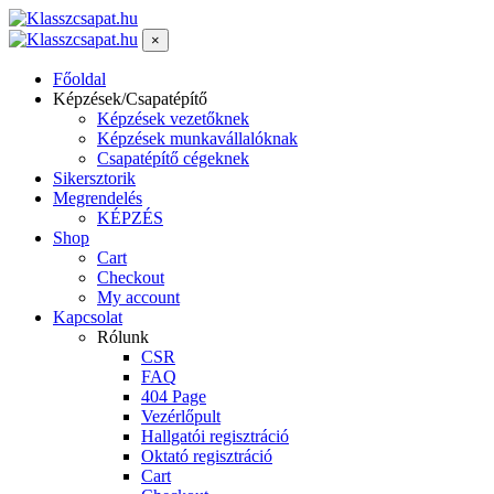
×
Főoldal
Képzések/Csapatépítő
Képzések vezetőknek
Képzések munkavállalóknak
Csapatépítő cégeknek
Sikersztorik
Megrendelés
KÉPZÉS
Shop
Cart
Checkout
My account
Kapcsolat
Rólunk
CSR
FAQ
404 Page
Vezérlőpult
Hallgatói regisztráció
Oktató regisztráció
Cart