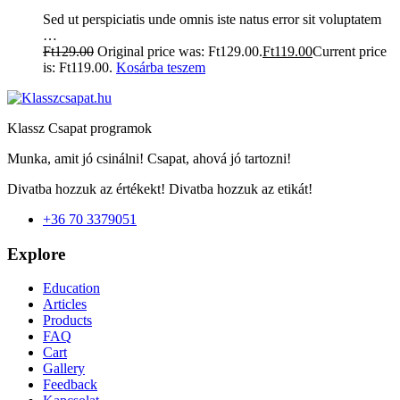
Sed ut perspiciatis unde omnis iste natus error sit voluptatem
…
Ft
129.00
Original price was: Ft129.00.
Ft
119.00
Current price
is: Ft119.00.
Kosárba teszem
Klassz Csapat programok
Munka, amit jó csinálni! Csapat, ahová jó tartozni!
Divatba hozzuk az értékekt! Divatba hozzuk az etikát!
+36 70 3379051
Explore
Education
Articles
Products
FAQ
Cart
Gallery
Feedback