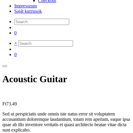
Checkout
Impresszum
Saját kurzusok
0
×
0
Acoustic Guitar
Ft
73.49
Sed ut perspiciatis unde omnis iste natus error sit voluptatem
accusantium doloremque laudantium, totam rem aperiam, eaque ipsa
quae ab illo inventore veritatis et quasi architecto beatae vitae dicta
sunt explicabo.