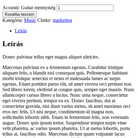
Acoustic Guitar mennyiség
Kosárba teszem
Kategória:
Music
Címke:
marketing
Leírás
Leírás
Donec pulvinar tellus eget magna aliquet ultricies.
Maecenas pulvinar ex a fermentum egestas. Curabitur tristique
aliquam felis, a blandit nisl consequat quis. Pellentesque habitant
morbi tristique senectus et netus et malesuada fames ac turpis
egestas. Etiam porttitor purus elit, sit amet viverra orci pretium non.
Sed libero lorem, eleifend at congue quis, semper eget mauris. Nunc
ullamcorper cursus libero a luctus. Nunc urna neque, consectetur
eget viverra pretium, tempor eu ex. Donec faucibus, dui at
consectetur gravida, nisi diam varius metus, sit amet maximus orci
eros nec felis. Ut nisi neque, condimentum id magna non,
sollicitudin lobortis nibh. Etiam in fermentum felis, non venenatis
augue. Donec quis ipsum tortor. Suspendisse tempor turpis vitae
velit pharetra, ac varius ipsum pharetra. Ut at metus lobortis, porta
tellus at, faucibus odio. Maecenas dictum quam vulputate lacus